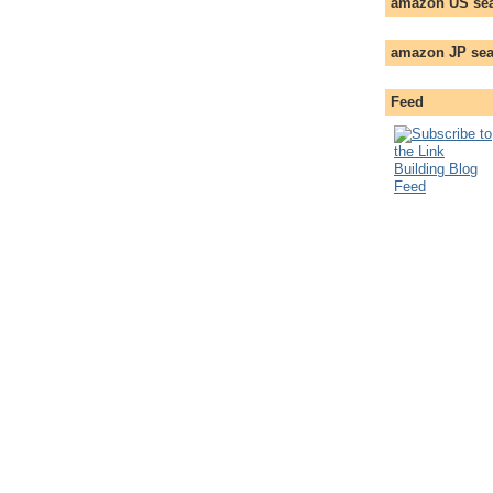
amazon US se
amazon JP sea
Feed