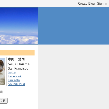
本間 清司
Seiji Honma
San Francisco
twitter
Facebook
LinkedIn
SoundCloud
細