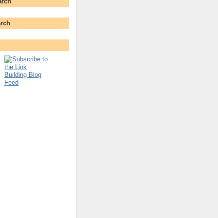
arch
rch