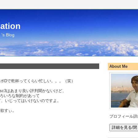
ation
's Blog
About Me
ポDで乾杯ってくらい忙しい。。。（笑）
Disc3はあまり良い評判聞かないけど、
いろいろな制約があって
たって、いじってはいけないのですよ。
て欲すぃ。
プロフィール詳