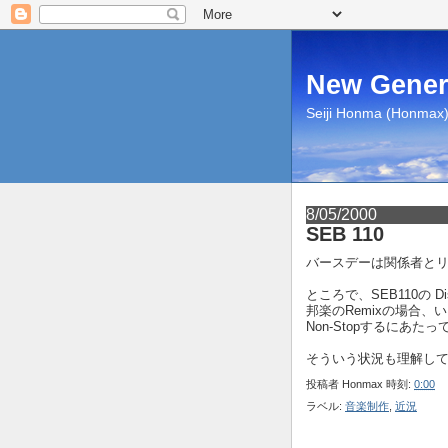
New Gener
Seiji Honma (Honmax) 
8/05/2000
SEB 110
バースデーは関係者とリ
ところで、SEB110の 
邦楽のRemixの場合、
Non-Stopするにあ
そういう状況も理解し
投稿者
Honmax
時刻:
0:00
ラベル:
音楽制作
,
近況