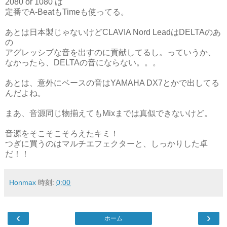
2080 or 1080 は
定番でA-BeatもTimeも使ってる。
あとは日本製じゃないけどCLAVIA Nord LeadはDELTAのあ
の
アグレッシブな音を出すのに貢献してるし。っていうか、
なかったら、DELTAの音にならない。。。
あとは、意外にベースの音はYAMAHA DX7とかで出してる
んだよね。
まあ、音源同じ物揃えてもMixまでは真似できないけど。
音源をそこそこそろえたキミ！
つぎに買うのはマルチエフェクターと、しっかりした卓
だ！！
Honmax
時刻:
0:00
‹
›
ホーム