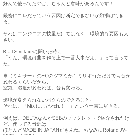
好んで使ってたのは、ちゃんと意味があるんです！
厳密にコレだっていう要因は断定できないが類推はでき
る。
それはエンジニアの技量だけではなく、環境的な要因も大
きい。
Bratt Sinclaireに聞いた時も
「うん、環境は曲を作る上で一番大事だよ。」って言って
た。
卓（ミキサー）のEQのツマミが１ミリずれただけでも音が
変わるくらいだから、
空気、湿度が変われば、音も変わる。
環境が変えられないボクらのできること-
それは、「Mix にこだわれ！！」という一言に尽きる。
例えば、DELTAなんかSEBのブックレットで紹介されたけ
ど、使ってる音源は
ほとんどMADE IN JAPANだもんね。ちなみにRoland JV-