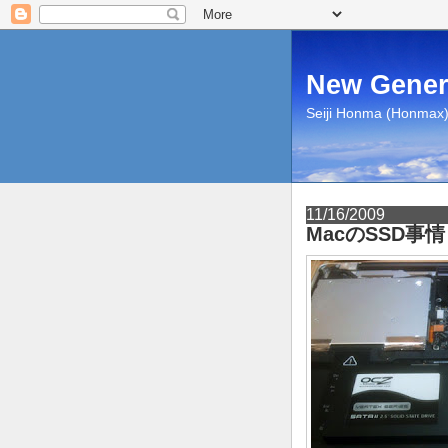
New Gener
Seiji Honma (Honmax) 
11/16/2009
MacのSSD事情