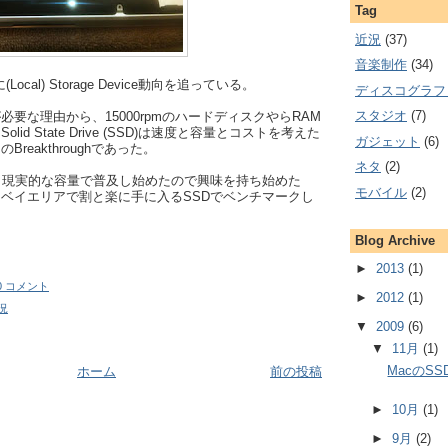
Tag
近況
(37)
音楽制作
(34)
ocal) Storage Device動向を追っている。
ディスコグラフ
スタジオ
(7)
要な理由から、15000rpmのハードディスクやらRAM
lid State Drive (SSD)は速度と容量とコストを考えた
ガジェット
(6)
reakthroughであった。
ネタ
(2)
く現実的な容量で普及し始めたので興味を持ち始めた
モバイル
(2)
ベイエリアで割と楽に手に入るSSDでベンチマークし
Blog Archive
►
2013
(1)
0 コメント
►
2012
(1)
況
▼
2009
(6)
▼
11月
(1)
MacのS
ホーム
前の投稿
►
10月
(1)
►
9月
(2)